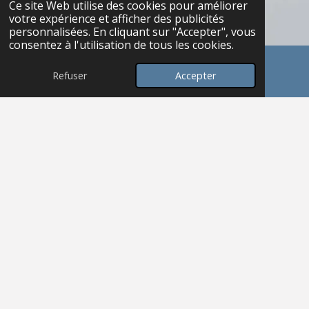
Ce site Web utilise des cookies pour améliorer
votre expérience et afficher des publicités
personnalisées. En cliquant sur "Accepter", vous
consentez à l'utilisation de tous les cookies.
Refuser
Accepter
E-mail
Instagram