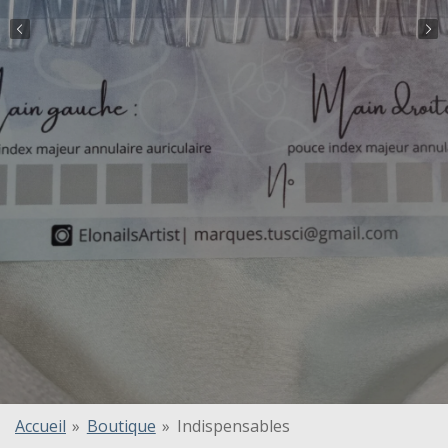
Accueil
»
Boutique
»
Indispensables