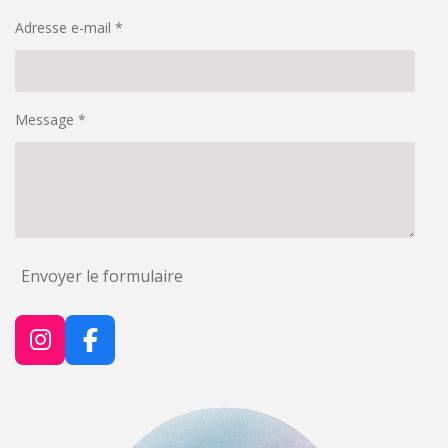
Adresse e-mail *
Message *
Envoyer le formulaire
I
F
n
a
s
c
t
e
a
b